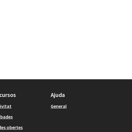
cursos
Ajuda
ivitat
General
obades
es obertes