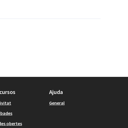
cursos
Ajuda
ivitat
General
obades
es obertes