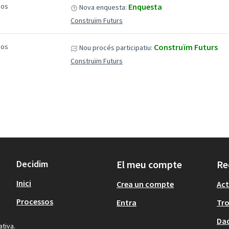
sos
Enquesta
Nova enquesta:
Construïm Futurs
sos
Construïm Futurs
Nou procés participatiu:
Construïm Futurs
Decidim
El meu compte
Re
Inici
Crea un compte
Act
Processos
Entra
Tr
i
Dad
ativa.