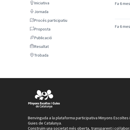
Iniciativa
Iniciativa
Fa 6 me
Jornada
Jornada
Procés participatiu
Procés participatiu
Fa 6 me
Proposta
Proposta
Publicació
Publicació
Resultat
Resultat
Trobada
Trobada
Benvinguda a la plataforma participativa Minyons Escoltes 
Guies de Catalunya.
Construïm una societat més oberta, transparent i col·labor