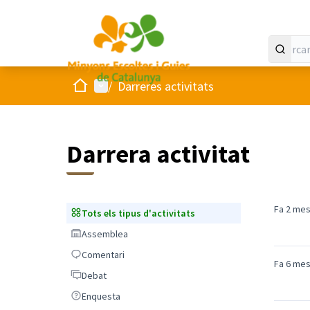
Inici
Menú principal
/
Darreres activitats
Darrera activitat
Fa 2 me
Tots els tipus d'activitats
Tots els tipus d'activitats
Assemblea
Assemblea
Comentari
Comentari
Fa 6 me
Debat
Debat
Enquesta
Enquesta